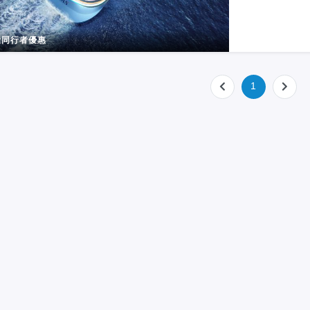
◼ 璀璨魅力陽
同行者優惠
1