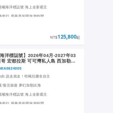
5萬噸海洋標誌號 海上全新霸主
夜晚航行 最善盡利用旅遊時間
比私人島嶼 度過完美悠閒的一天
光及加勒比海秘境島國人氣航線
125,800
NT$
起
洋標誌號】2026年04月-2027年03
西哥 宏都拉斯 可可灣私人島 西加勒比
夜郵輪自由行
MIA0824005
自由 說走就走！吃喝玩樂全自主
城 慢活旅遊 夢幻加勒比海
5萬噸海洋標誌號 海上全新霸主
夜晚航行 最善盡利用旅遊時間
比私人島嶼 度過完美悠閒的一天