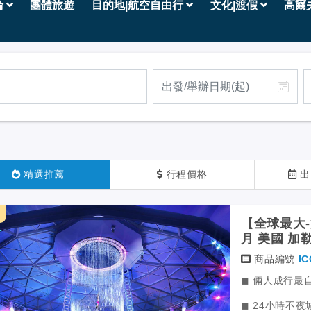
輪
團體旅遊
目的地|航空自由行
文化|渡假
高爾
精選推薦
行程價格
出
天
【全球最大-海
月 美國 加
天9夜 郵輪
商品編號
IC
◼ 倆人成行最
◼ 24小時不夜