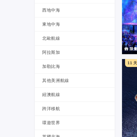
西地中海
東地中海
北歐航線
限量
阿拉斯加
11 
加勒比海
其他美洲航線
紐澳航線
跨洋移航
環遊世界
英國北海