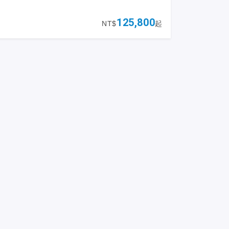
光及瑪雅古文明結合之人氣航線
125,800
NT$
起