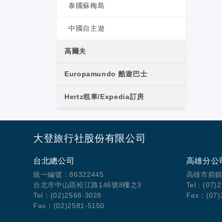
泰國蘇梅島
中國自主遊
高爾夫
Europamundo 酷遊巴士
Hertz租車/Expedia訂房
大登旅行社股份有限公司
台北總公司
高雄分公
統一編號：86322445
高雄市前鎮
台北市中山區松江路146號8樓之3
Tel : (07)
Tel：(02)2568-3028
Fax：(07)
Fax：(02)2581-5150