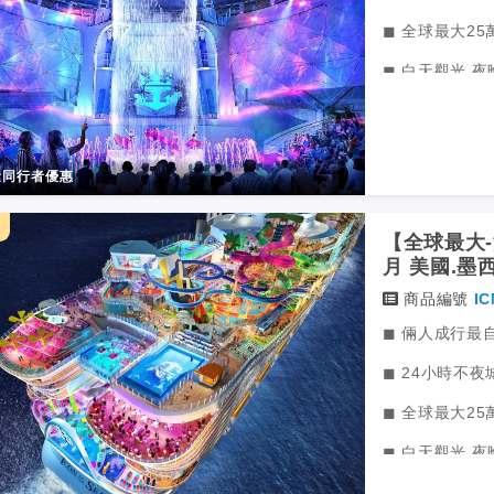
◼ 全球最大2
◼ 白天觀光 
◼ 在皇家加勒
◼ 結合璀璨陽
同行者優惠
天
【全球最大-海
月 美國.墨
海 11天9
商品編號
IC
◼ 倆人成行最
◼ 24小時不夜
◼ 全球最大2
◼ 白天觀光 
◼ 在皇家加勒