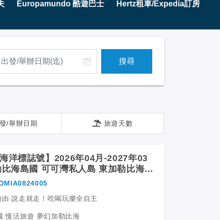
夫
Europamundo 酷遊巴士
Hertz租車/Expedia訂房
搜尋
發/舉辦日期
旅遊天數
洋標誌號】2026年04月-2027年03
勒比海島國 可可灣私人島 東加勒比海11
自由行
OMIA0824005
自由 說走就走！吃喝玩樂全自主
城 慢活旅遊 夢幻加勒比海