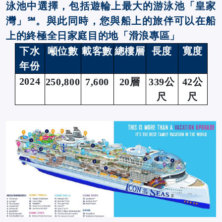
泳池中選擇，包括遊輪上最大的游泳池「皇家
灣」℠。與此同時，您與船上的旅伴可以在船
上的終極全日家庭目的地「滑浪專區」
下水
噸位數
載客數
總樓層
長度
寬度
年份
2024
250,800
7,600
20
層
339
公
42
公
尺
尺