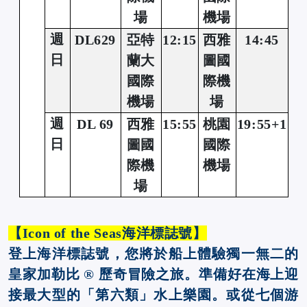
場
機場
週
DL629
亞特
12:15
西雅
14:45
日
蘭大
圖國
國際
際機
機場
場
週
DL 69
西雅
15:55
桃園
19:55+1
日
圖國
國際
際機
機場
場
【Icon of the Seas海洋標誌號】
登上海洋標誌號，您將於船上體驗獨一無二的
皇家加勒比 ® 歷奇冒險之旅。準備好在海上迎
接最大型的「第六類」水上樂園。或從七個游