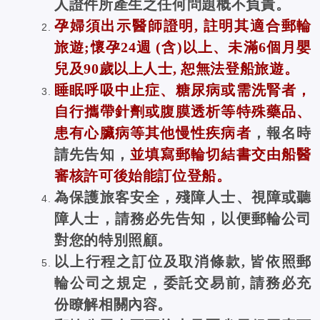
人證件所產生之任何問題概不負責。
孕婦須出示醫師證明, 註明其適合郵輪
旅遊;懷孕24週 (含)以上、未滿6個月嬰
兒及90歲以上人士, 恕無法登船旅遊。
睡眠呼吸中止症、糖尿病或需洗腎者，
自行攜帶針劑或腹膜透析等特殊藥品、
患有心臟病等其他慢性疾病者
，報名時
請先告知，
並填寫郵輪切結書交由船醫
審核許可後始能訂位登船。
為保護旅客安全，殘障人士、視障或聽
障人士，請務必先告知，以便郵輪公司
對您的特別照顧。
以上行程之訂位及取消條款, 皆依照郵
輪公司之規定，委託交易前, 請務必充
份瞭解相關內容。