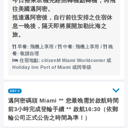
今日搭乘班機先經由轉機點轉機，再飛
往美國邁阿密。
抵達邁阿密後，自行前往安排之住宿休
息一晚後，隔天即將展開加勒比海之
旅。
早餐: 飛機上享用
/
中餐: 飛機上享用
/
晚
餐: 敬請自理
住宿地點: citizenM Miami Worldcenter 或
Holiday Inn Port of Miami 或同等级
DAY 2
邁阿密碼頭 Miami ** 您最晚需於啟航時間
前3小時完成登輪手續 ** 啟航16:30（依郵
輪公司正式公告之時間為準！）