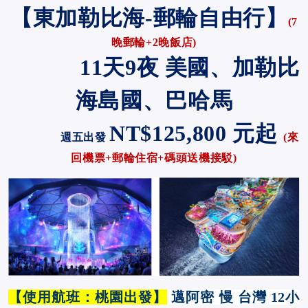
【東加勒比海-郵輪自由行】
(7
晚郵輪+2晚飯店)
11
天9夜 美國、加勒比
海島國、巴哈馬
NT$125,800
元起
週五出發
(
來
回機票+郵輪住宿+碼頭送機接駁
)
【使用航班：桃園出發】
邁阿密 慢 台灣 12小