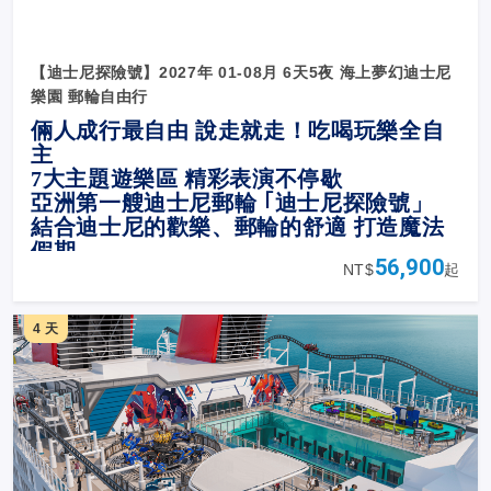
【迪士尼探險號】2027年 01-08月 6天5夜 海上夢幻迪士尼
樂園 郵輪自由行
倆人成行最自由 說走就走！吃喝玩樂全自
主
7
大主題遊樂區 精彩表演不停歇
亞洲第一艘迪士尼郵輪 ｢迪士尼探險號」
結合迪士尼的歡樂、郵輪的舒適 打造魔法
假期
56,900
NT$
起
4 天