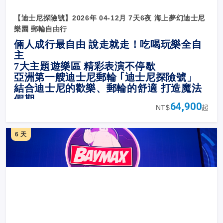
【迪士尼探險號】2026年 04-12月 7天6夜 海上夢幻迪士尼
樂園 郵輪自由行
倆人成行最自由 說走就走！吃喝玩樂全自
主
7
大主題遊樂區 精彩表演不停歇
亞洲第一艘迪士尼郵輪 ｢迪士尼探險號」
結合迪士尼的歡樂、郵輪的舒適 打造魔法
假期
64,900
NT$
起
6 天