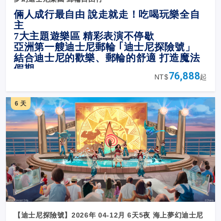
倆人成行最自由 說走就走！吃喝玩樂全自
主
7
大主題遊樂區 精彩表演不停歇
亞洲第一艘迪士尼郵輪 ｢迪士尼探險號」
結合迪士尼的歡樂、郵輪的舒適 打造魔法
假期
76,888
NT$
起
6 天
【迪士尼探險號】2026年 04-12月 6天5夜 海上夢幻迪士尼