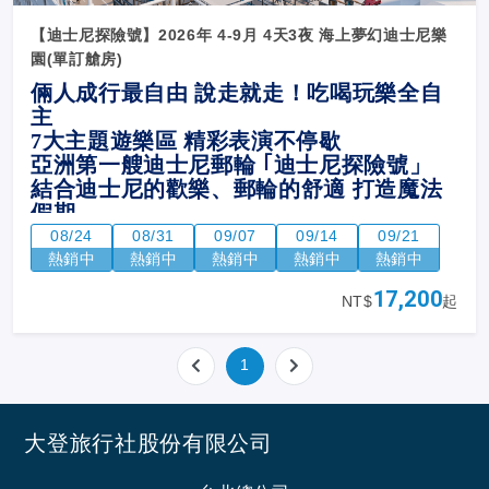
【迪士尼探險號】2026年 4-9月 4天3夜 海上夢幻迪士尼樂
園(單訂艙房)
倆人成行最自由 說走就走！吃喝玩樂全自
主
7
大主題遊樂區 精彩表演不停歇
亞洲第一艘迪士尼郵輪 ｢迪士尼探險號」
結合迪士尼的歡樂、郵輪的舒適 打造魔法
假期
08/24
08/31
09/07
09/14
09/21
熱銷中
熱銷中
熱銷中
熱銷中
熱銷中
17,200
NT$
起
1
大登旅行社股份有限公司