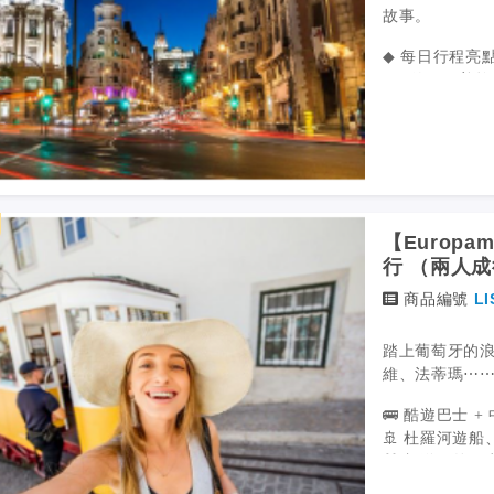
故事。
◆ 每日行程亮點
• 馬德里：普
• 格拉納達：
料）
◆ 行程特色 ◆
• 太陽海岸／
✅ 保證出發、
• 塞維亞：瓜
✅ 全天中／英
夜晚
餐
✅ 僅透過旅行
【Europ
行 （兩人
商品編號
LI
踏上葡萄牙的浪
一個JTB GROU
維、法蒂瑪⋯⋯
旗下的一家公司
成立於 100
🚌 酷遊巴士
“永遠完美的時
🚢 杜羅河遊
🎁 加送國外
每年有來自 22 
Europamu