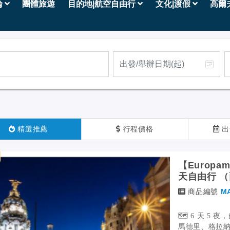
輪
團體旅遊
目的地|航空自由行
文化|渡假
高爾
精選推薦
行程價格
出
【Europ
天自由行 
商品編號
M
🗺️ 6 天 
馬德里、格拉納