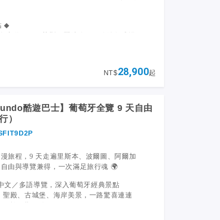
 ◆
拉多大道、西貝萊斯、麗池公園、伯納烏球場
阿爾罕布拉宮 + 赫內拉里菲花園（需護照資
隆達：美麗海景與白色小鎮風情穿梭
28,900
NT$
起
不中斷 — 從未取消過的發團紀錄
達爾基維爾河遊船、塞維亞大教堂 + 佛朗明哥
／中文導覽，包含景點門票、交通、住宿與早
社報名、線上即可查詢班期與團位
amundo酷遊巴士】葡萄牙全覽 9 天自由
成行）
SFIT9D2P
漫旅程，9 天走遍里斯本、波爾圖、阿爾加
P COMPANY ， Europamundo 是JTB 集團
自由與導覽兼得，一次滿足旅行魂 🌍
，該集團是亞洲最大的旅遊觀光公司。JTB
 多年前，一直以在旅遊業中追求卓越為特色。
 + 中文／多語導覽，深入葡萄牙經典景點
刻”是我們的座右銘和承諾。
船、聖殿、古城堡、海岸美景，一路驚喜連連
網卡（旅程期間使用）
個不同國家的超過 125,000 人乘坐
ndo巴士旅行。 來自美國、澳大利亞、菲律賓、印