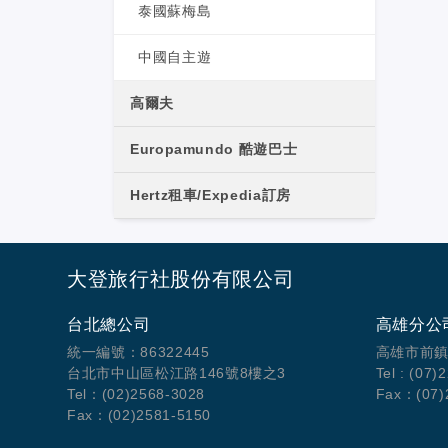
泰國蘇梅島
中國自主遊
高爾夫
Europamundo 酷遊巴士
Hertz租車/Expedia訂房
大登旅行社股份有限公司
台北總公司
高雄分公
統一編號：86322445
高雄市前鎮
台北市中山區松江路146號8樓之3
Tel : (07)
Tel：(02)2568-3028
Fax：(07)
Fax：(02)2581-5150