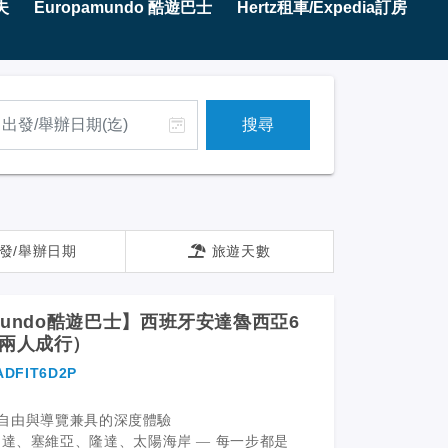
夫
Europamundo 酷遊巴士
Hertz租車/Expedia訂房
搜尋
發/舉辦日期
旅遊天數
amundo酷遊巴士】西班牙安達魯西亞6
（兩人成行）
ADFIT6D2P
5 夜，自由與導覽兼具的深度體驗
達、塞維亞、隆達、太陽海岸 — 每一步都是