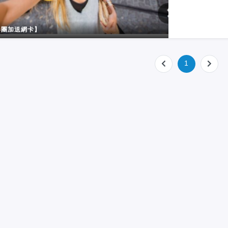
✅ 含：7 晚
度、馬來西亞
票、導遊、接
我們的巴士上
❌ 不含：機票
團加送網卡】
看到熱門旅遊
友
📌 想要看杜
萄牙阿爾加維
1
一個JTB GROU
旗下的一家公司
成立於 100
“永遠完美的時
每年有來自 22 
Europamu
度、馬來西亞
我們的巴士上
看到熱門旅遊