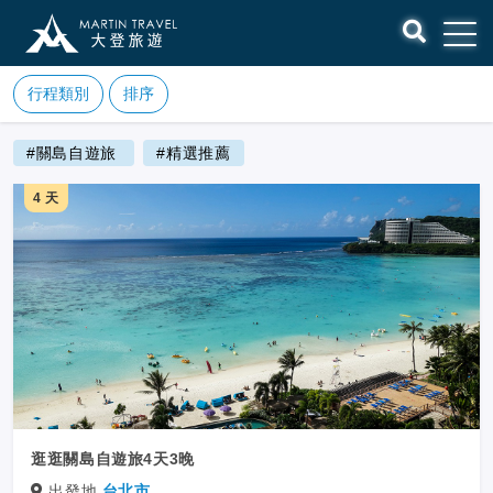
行程類別
排序
#關島自遊旅
#精選推薦
4 天
逛逛關島自遊旅4天3晚
出發地
台北市