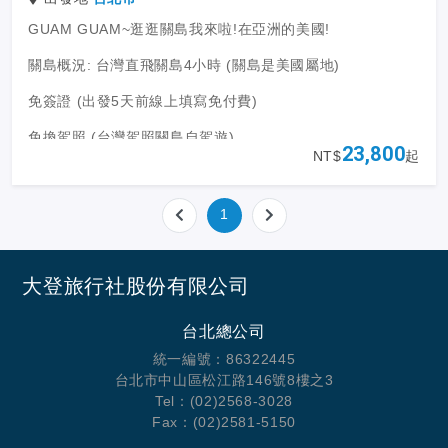
GUAM GUAM~逛逛關島我來啦!在亞洲的美國!
關島概況: 台灣直飛關島4小時 (關島是美國屬地)
免簽證 (出發5天前線上填寫免付費)
免換駕照 (台灣駕照關島自駕遊)
23,800
NT$
起
關島與台灣時差+2小時
關島年均溫度27度
1
航班資訊: 聯合航空直飛 (每周兩班 全年直飛不間斷/週三/週
六 每人全程2件托運寄艙23KG行李)
大登旅行社股份有限公司
台北總公司
統一編號：86322445
台北市中山區松江路146號8樓之3
Tel：(02)2568-3028
Fax：(02)2581-5150