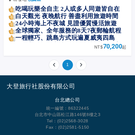
吃喝玩樂全自主 2人或多人同遊皆自在
白天觀光 夜晚航行 善盡利用旅遊時間
24
小時海上不夜城 見證優質慢活旅遊
全球獨家、全年服務的8天7夜郵輪航程
一程輕巧、跳島方式玩遍夏威夷四島
最
自主的旅遊方式，吃喝玩樂由您作主
70,200
NT$
起
1
大登旅行社股份有限公司
台北總公司
統一編號：86322445
台北市中山區松江路146號8樓之3
Tel：(02)2568-3028
Fax：(02)2581-5150