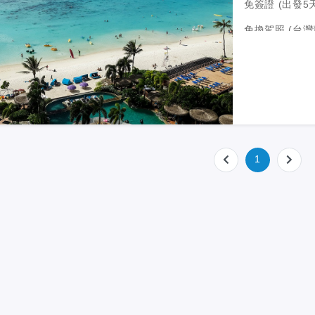
免簽證 (出發
免換駕照 (台
關島與台灣時差
關島年均溫度2
航班資訊: 聯合
六 每人全程2件
1