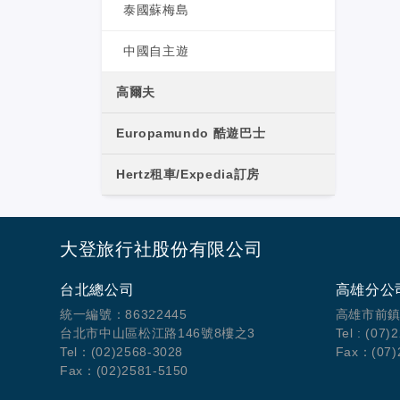
泰國蘇梅島
中國自主遊
高爾夫
Europamundo 酷遊巴士
Hertz租車/Expedia訂房
大登旅行社股份有限公司
台北總公司
高雄分公
統一編號：86322445
高雄市前鎮
台北市中山區松江路146號8樓之3
Tel : (07)
Tel：(02)2568-3028
Fax：(07)
Fax：(02)2581-5150