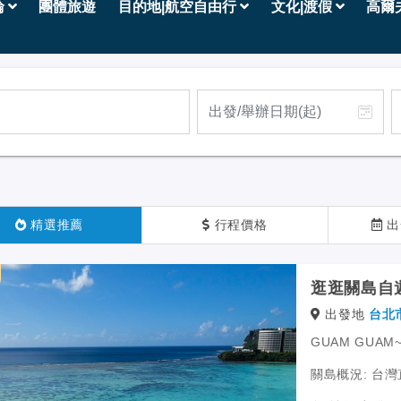
輪
團體旅遊
目的地|航空自由行
文化|渡假
高爾
精選推薦
行程價格
出
逛逛關島自
出發地
台北
GUAM GUA
關島概況: 台