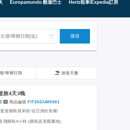
夫
Europamundo 酷遊巴士
Hertz租車/Expedia訂房
搜尋
發/舉辦日期
旅遊天數
遊旅4天3晚
市
商品編號
FIT25GUM0001
M~逛逛關島我來啦!在亞洲的美國!
灣直飛關島4小時 (關島是美國屬地)