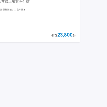
5天前線上填寫免付費)
灣駕照關島自駕遊)
+2小時
7度
23,800
NT$
起
航空直飛 (每周兩班 全年直飛不間斷/週三/週
托運寄艙23KG行李)