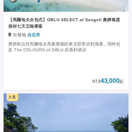
【馬爾地夫全包式】OBLU SELECT at Sangeli 奧靜島度
假村七天五晚專案
出發地
台北市
奧靜島位於馬爾地夫馬累環礁的東北部聖吉利海灘，同時也
是 The COLOURS of OBLU 的系列酒店
43,000
NT$
起
3 天