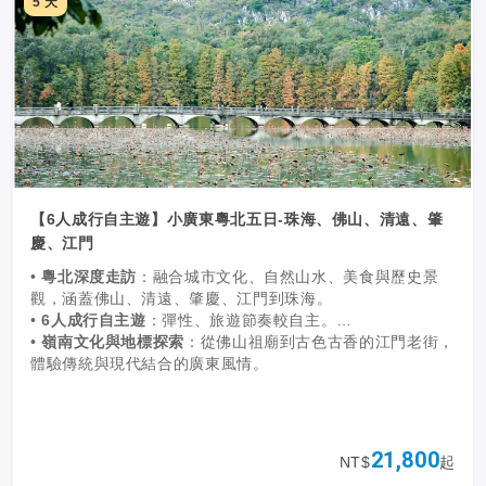
關島年均溫度27度
5 天
航班資訊: 聯合航空直飛 (每周兩班 全年直飛不間斷/週三/週
六 每人全程2件托運寄艙23KG行李)
【6人成行自主遊】小廣東粵北五日-珠海、佛山、清遠、肇
慶、江門
•
粵北深度走訪
：融合城市文化、自然山水、美食與歷史景
觀，涵蓋佛山、清遠、肇慶、江門到珠海。
•
6人成行自主遊
：彈性、旅遊節奏較自主。
•
嶺南文化與地標探索
：從佛山祖廟到古色古香的江門老街，
體驗傳統與現代結合的廣東風情。
21,800
NT$
起