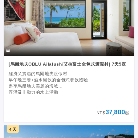
[馬爾地夫OBLU Ailafushi艾拉富士全包式渡假村] 7天5夜
經濟又實惠的馬爾地夫渡假村
早午晚三餐+酒水暢飲的全包式餐飲體驗
盡享馬爾地夫美麗的海域
浮潛及非動力的水上活動
37,800
NT$
起
4 天