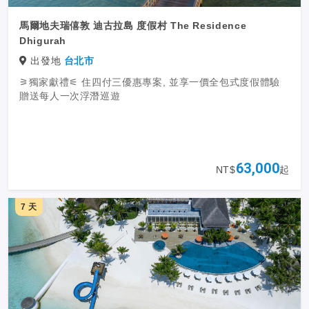
馬爾地夫瑞僖敦 迪古拉島 度假村 The Residence
Dhigurah
出發地
台北市
⚞獨家獻禮⚟ 住四付三優惠專案, 並享一價全包式度假體驗
贈送每人一次浮潛巡遊
63,000
NT$
起
7 天