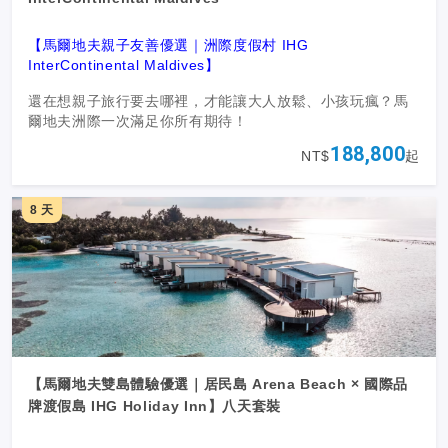
【馬爾地夫親子友善優選｜洲際度假村 IHG
InterContinental Maldives】
還在想親子旅行要去哪裡，才能讓大人放鬆、小孩玩瘋？馬
爾地夫洲際一次滿足你所有期待！
188,800
NT$
起
✔
親子友善設施：兒童俱樂部、遊樂園、自然探索、手作、
美術課，讓孩子在藍天碧海中拓展國際視野。
8 天
✔
托嬰服務好貼心：爸媽安心去SPA、酒吧小酌、出海看海
豚，重溫兩人世界。
✔
全島VIP禮遇：每日早餐＋晚餐、下午茶、雞尾酒時段，
部分日期再享飲品無限暢飲，從早到晚被寵愛。
✔
水上飛機＋貴賓室接待：含馬列機場往返水上飛機接送，
去回程皆可使用洲際專屬貴賓室，旅程從一落地就超尊榮。
✔
打卡必勝房型：水上泳池別墅、沙灘泳池別墅、兩房家庭
【馬爾地夫雙島體驗優選｜居民島 Arena Beach × 國際品
Lagoon Villa任你選，還有短期早鳥優惠、房型升等＆兒童
牌渡假島 IHG Holiday Inn】八天套裝
水飛免費等限時好康。