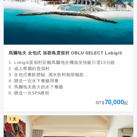
馬爾地夫 全包式 洛碧島度假村 OBLU SELECT Lobigili
1. Lobigili度假村距離馬爾地夫機場坐快艇只需15分鐘
2. 成人專屬的度假村
3. 全包式餐飲體驗, 酒水飲料無限暢飲
4. 贈送一次水下餐廳用餐
5. 馬爾地夫最大的水下餐廳
6. 贈送一次SPA療程
70,000
NT$
起
7 天