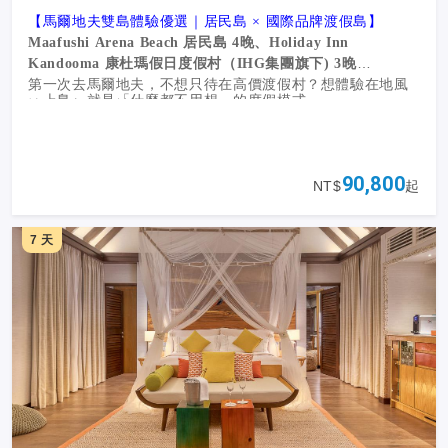
【馬爾地夫雙島體驗優選｜居民島 × 國際品牌渡假島】
Maafushi Arena Beach 居民島 4晚、Holiday Inn
現在預訂馬爾地夫洲際方案，最低每房 NT$188,800 起，部
Kandooma 康杜瑪假日度假村（IHG集團旗下) 3晚
分日期前訂購再享額外折扣與獨家贈禮。
第一次去馬爾地夫，不想只待在高價渡假村？想體驗在地風
一上島，就是「什麼都不用想」的度假模式。
情，又想好好被寵一次？
親子旅遊友善渡假村
馬爾地夫非常適合親子同遊！親子友善
度假村設有兒童俱樂部與遊樂園，安排自然探索、手作、美
這趟「居民島＋渡假島」雙享行程，剛剛好。
術等活動，讓孩子開拓國際視野。
✔ 居民島在地體驗｜Maafushi Arena Beach
｜
不是只有奢
優選馬爾地夫洲際度假村 IHG InterContinental Maldives
90,800
多數度假村提供托嬰服務，爸媽也能安心享受浪漫假期。
NT$
起
華，還有真實的馬爾地夫生活
✔ 海景飯店 Arena Beach
✔ 出海浮潛、沙洲午餐、海龜珊瑚一次看
贈送每日下午茶
7 天
✔ 夕陽夜釣體驗＋龍蝦饗宴
晚餐餐廳任選
華語友善度假村
✔ 步行就到海灘，島嶼日常自在又療癒
洲際度假村 IHG InterContinental Maldives
✔
用最輕鬆的方式，認識馬爾地夫的純粹藍
VIP貴賓禮遇，提供每日限時酒水飲料無限暢飲
✔ 國際品牌度假島｜
IHG 國際品牌渡假村
Holiday Inn
Kandooma
馬爾地夫洲際度假村於2019年09月01日引頸期盼盛大開幕，
✔
該放空的時候，就交給專業的來
位於Raa Atoll南緣35分鐘水上飛機即可抵達。接近聯合國教
✔ 無邊際泳池、私人沙灘、浮潛體驗
科文組織生態保育地的Raa Atoll擁有絕佳的生態環境，海
✔ 多元餐飲選擇，從早到晚都享受
豚、蝠魟、鯨鯊都將是這裡的常客，洲際善於將當地文化特
✔ 落日巡航，看夕陽沉入印度洋
在馬爾地夫洲際渡假村，不再只限制高等房型享有特殊禮
色結合本身頂級飯店的市場定位巧妙結合，擁有了許多品牌
遇，洲際度假村致力打造全島VIP的頂級賓客服務，無論是蜜