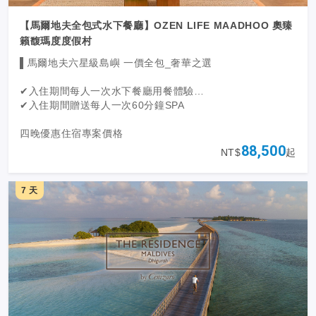
的追隨者前來體驗。
月旅行、閨密度假，或是帶著孩子的家庭旅遊，都將有最完
【馬爾地夫全包式水下餐廳】OZEN LIFE MAADHOO 奧臻
美海島度假體驗，為馬爾地夫創造不同以往的新奢華度假理
念。
籟馥瑪度度假村
▌馬爾地夫六星級島嶼 一價全包_奢華之選
✔入住期間每人一次水下餐廳用餐體驗
✔入住期間贈送每人一次60分鐘SPA
四晚優惠住宿專案價格
88,500
NT$
起
1. 兩晚沙灘別墅+兩晚水上別墅
2. 四晚水上泳池別墅
7 天