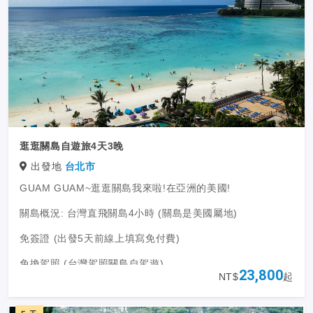
逛逛關島自遊旅4天3晚
出發地
台北市
GUAM GUAM~逛逛關島我來啦!在亞洲的美國!
關島概況: 台灣直飛關島4小時 (關島是美國屬地)
免簽證 (出發5天前線上填寫免付費)
免換駕照 (台灣駕照關島自駕遊)
23,800
NT$
起
關島與台灣時差+2小時