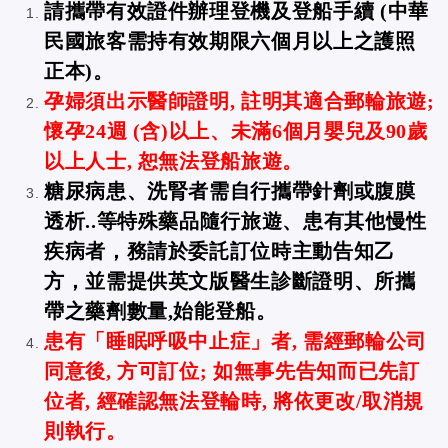
請攜帶有效證件辦理登機及登船手續 (中華
民國旅客需持有效期限六個月以上之護照
正本)。
孕婦須出示醫師證明, 註明其適合郵輪旅遊;
懷孕24週 (含)以上、未滿6個月嬰兒及90歲
以上人士, 恕無法登船旅遊。
糖尿病患、洗腎者需自行攜帶針劑或腹膜
透析..等特殊藥品隨行旅遊、患有其他慢性
疾病者，務請於委託訂位時主動告知乙
方，並需提供英文版醫生診斷證明、所攜
帶之藥劑數量,始能登船。
患有「睡眠呼吸中止症」者, 需經郵輪公司
同意後, 方可訂位; 如無事先告知而已先訂
位者, 經確認無法登輪時, 將依更改/取消規
則執行。