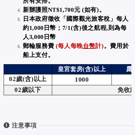
所有安排。
新辦護照NT$1,700元 (如有)。
日本政府徵收「國際觀光旅客稅」每人
約1,000日幣
；7/1(含)後之航程,則為每
人3,000日幣
郵輪服務費
(
每人每晚
台幣
計)
。費用
於
船上支付。
皇宮套房(含)以上
露
02
歲(含)以上
1000
02
歲以下
免收
注意事項