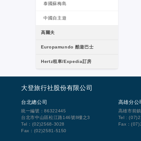
泰國蘇梅島
中國自主遊
高爾夫
Europamundo 酷遊巴士
Hertz租車/Expedia訂房
大登旅行社股份有限公司
台北總公司
高雄分公
統一編號：86322445
高雄市前鎮
台北市中山區松江路146號8樓之3
Tel : (07)
Tel：(02)2568-3028
Fax：(07)
Fax：(02)2581-5150