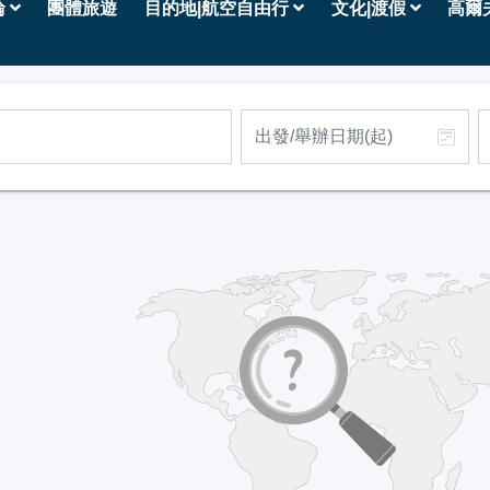
輪
團體旅遊
目的地|航空自由行
文化|渡假
高爾