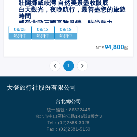
壯闊挪威峽灣 自然美景盡收眼底
白天觀光，夜晚航行，最善盡您的旅遊
時間
感受北歐三國高雅風情、時尚魅力
全新18萬噸神女號，質感海上渡假城堡
09/05
09/12
09/19
熱銷中
熱銷中
熱銷中
94,800
NT$
起
1
大登旅行社股份有限公司
台北總公司
統一編號：86322445
台北市中山區松江路146號8樓之3
Tel：(02)2568-3028
Fax：(02)2581-5150