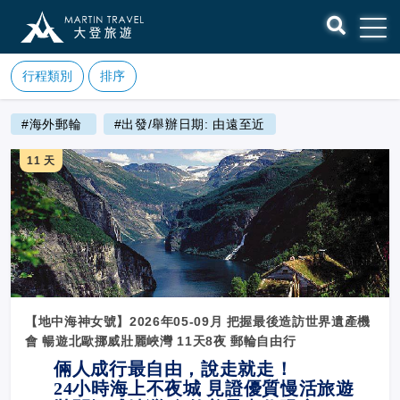
行程類別
排序
#海外郵輪
#出發/舉辦日期: 由遠至近
11 天
【地中海神女號】2026年05-09月 把握最後造訪世界遺產機
會 暢遊北歐挪威壯麗峽灣 11天8夜 郵輪自由行
倆人成行最自由，說走就走！
24
小時海上不夜城 見證優質慢活旅遊