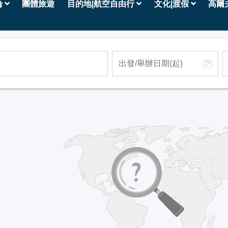
輪
團體旅遊
目的地|航空自由行
文化|渡假
高爾