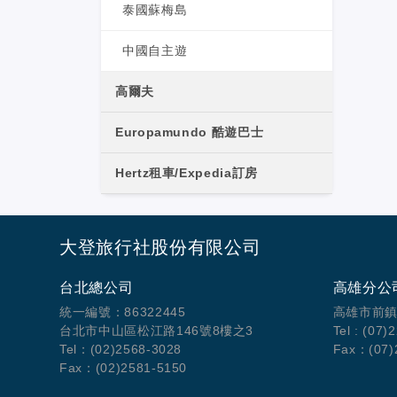
泰國蘇梅島
中國自主遊
高爾夫
Europamundo 酷遊巴士
Hertz租車/Expedia訂房
大登旅行社股份有限公司
台北總公司
高雄分公
統一編號：86322445
高雄市前鎮
台北市中山區松江路146號8樓之3
Tel : (07)
Tel：(02)2568-3028
Fax：(07)
Fax：(02)2581-5150