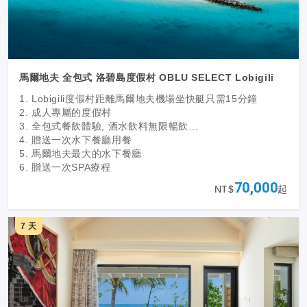
馬爾地夫 全包式 洛碧島度假村 OBLU SELECT Lobigili
1. Lobigili度假村距離馬爾地夫機場坐快艇只需15分鐘
2. 成人專屬的度假村
3. 全包式餐飲體驗, 酒水飲料無限暢飲
4. 贈送一次水下餐廳用餐
5. 馬爾地夫最大的水下餐廳
6. 贈送一次SPA療程
70,000
NT$
起
7 天