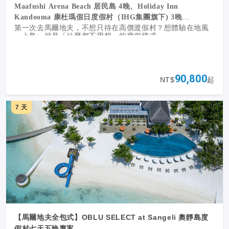
Maafushi Arena Beach 居民島 4晚、Holiday Inn
Kandooma 康杜瑪假日度假村（IHG集團旗下) 3晚
第一次去馬爾地夫，不想只待在高價渡假村？想體驗在地風
一上島，就是「什麼都不用想」的度假模式。
情，又想好好被寵一次？
這趟「居民島＋渡假島」雙享行程，剛剛好。
✔ 居民島在地體驗｜Maafushi Arena Beach
｜
不是只有奢
90,800
NT$
起
華，還有真實的馬爾地夫生活
✔ 海景飯店 Arena Beach
✔ 出海浮潛、沙洲午餐、海龜珊瑚一次看
7 天
✔ 夕陽夜釣體驗＋龍蝦饗宴
✔ 步行就到海灘，島嶼日常自在又療癒
✔
用最輕鬆的方式，認識馬爾地夫的純粹藍
✔ 國際品牌度假島｜
IHG 國際品牌渡假村
Holiday Inn
Kandooma
✔
該放空的時候，就交給專業的來
✔ 無邊際泳池、私人沙灘、浮潛體驗
✔ 多元餐飲選擇，從早到晚都享受
✔ 落日巡航，看夕陽沉入印度洋
【馬爾地夫全包式】OBLU SELECT at Sangeli 奧靜島度
假村七天五晚專案