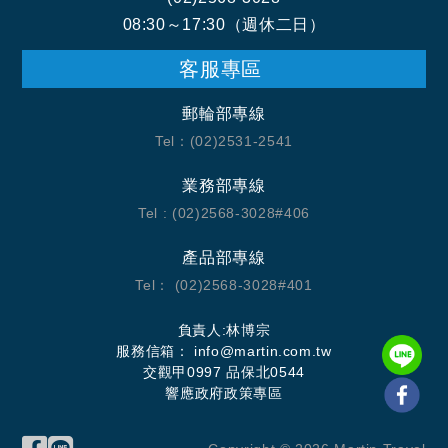
華語友善度假村
08:30～17:30（週休二日）
洲際度假村 IHG InterContinental Maldives
VIP貴賓禮遇，提供每日限時酒水飲料無限暢飲
客服專區
馬爾地夫洲際度假村於2019年09月01日引頸期盼盛大開幕，
位於Raa Atoll南緣35分鐘水上飛機即可抵達。接近聯合國教
郵輪部專線
科文組織生態保育地的Raa Atoll擁有絕佳的生態環境，海
豚、蝠魟、鯨鯊都將是這裡的常客，洲際善於將當地文化特
Tel：(02)2531-2541
在馬爾地夫洲際渡假村，不再只限制高等房型享有特殊禮
色結合本身頂級飯店的市場定位巧妙結合，擁有了許多品牌
遇，洲際度假村致力打造全島VIP的頂級賓客服務，無論是蜜
的追隨者前來體驗。
業務部專線
月旅行、閨密度假，或是帶著孩子的家庭旅遊，都將有最完
Tel : (02)2568-3028#406
美海島度假體驗，為馬爾地夫創造不同以往的新奢華度假理
念。
產品部專線
Tel： (02)2568-3028#401
負責人:林博宗
服務信箱： info@martin.com.tw
交觀甲0997 品保北0544
響應政府政策專區