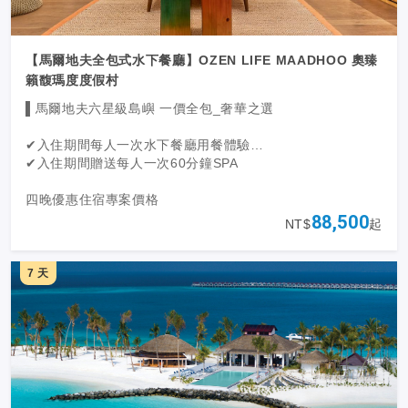
【馬爾地夫全包式水下餐廳】OZEN LIFE MAADHOO 奧臻
籟馥瑪度度假村
▌馬爾地夫六星級島嶼 一價全包_奢華之選
✔入住期間每人一次水下餐廳用餐體驗
✔入住期間贈送每人一次60分鐘SPA
四晚優惠住宿專案價格
88,500
NT$
起
1. 兩晚沙灘別墅+兩晚水上別墅
2. 四晚水上泳池別墅
7 天