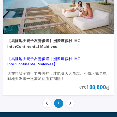
【馬爾地夫親子友善優選】洲際度假村 IHG
InterContinental Maldives
【馬爾地夫親子友善優選｜洲際度假村 IHG
InterContinental Maldives】
還在想親子旅行要去哪裡，才能讓大人放鬆、小孩玩瘋？馬
爾地夫洲際一次滿足你所有期待！
188,800
NT$
起
✔
親子友善設施：兒童俱樂部、遊樂園、自然探索、手作、
美術課，讓孩子在藍天碧海中拓展國際視野。
✔
托嬰服務好貼心：爸媽安心去SPA、酒吧小酌、出海看海
1
豚，重溫兩人世界。