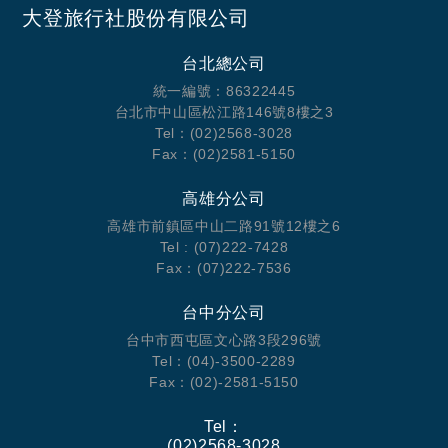
✔
全島VIP禮遇：每日早餐＋晚餐、下午茶、雞尾酒時段，
大登旅行社股份有限公司
部分日期再享飲品無限暢飲，從早到晚被寵愛。
✔
水上飛機＋貴賓室接待：含馬列機場往返水上飛機接送，
台北總公司
去回程皆可使用洲際專屬貴賓室，旅程從一落地就超尊榮。
統一編號：86322445
台北市中山區松江路146號8樓之3
✔
打卡必勝房型：水上泳池別墅、沙灘泳池別墅、兩房家庭
Lagoon Villa任你選，還有短期早鳥優惠、房型升等＆兒童
Tel：(02)2568-3028
水飛免費等限時好康。
Fax：(02)2581-5150
高雄分公司
現在預訂馬爾地夫洲際方案，最低每房 NT$188,800 起，部
高雄市前鎮區中山二路91號12樓之6
分日期前訂購再享額外折扣與獨家贈禮。
Tel : (07)222-7428
Fax：(07)222-7536
親子旅遊友善渡假村
馬爾地夫非常適合親子同遊！親子友善
台中分公司
度假村設有兒童俱樂部與遊樂園，安排自然探索、手作、美
台中市西屯區文心路3段296號
術等活動，讓孩子開拓國際視野。
優選馬爾地夫洲際度假村 IHG InterContinental Maldives
多數度假村提供托嬰服務，爸媽也能安心享受浪漫假期。
Tel：(04)-3500-2289
Fax：(02)-2581-5150
贈送每日下午茶
Tel：
晚餐餐廳任選
(02)2568-3028