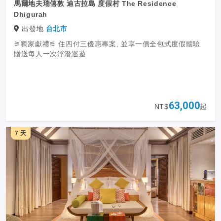
馬爾地夫瑞僖敦 迪古拉島 度假村 The Residence
Dhigurah
出發地
台北市
⚞獨家獻禮⚟ 住四付三優惠專案, 並享一價全包式度假體驗
贈送每人一次浮潛巡遊
63,000
NT$
起
7 天