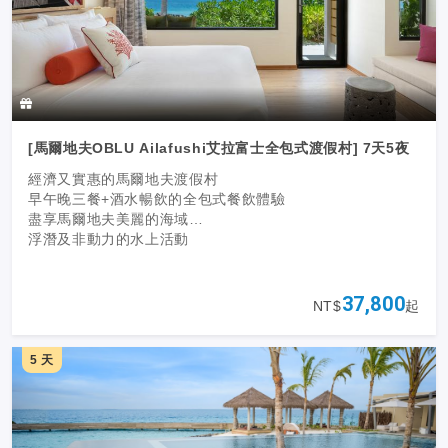
[馬爾地夫OBLU Ailafushi艾拉富士全包式渡假村] 7天5夜
經濟又實惠的馬爾地夫渡假村
早午晚三餐+酒水暢飲的全包式餐飲體驗
盡享馬爾地夫美麗的海域
浮潛及非動力的水上活動
37,800
NT$
起
5 天