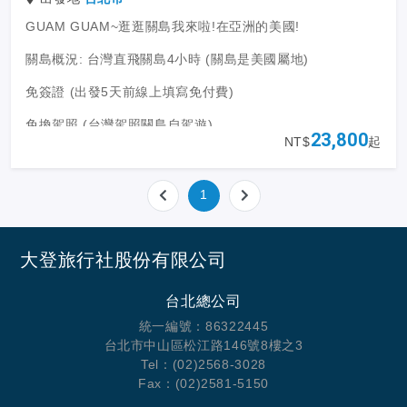
GUAM GUAM~逛逛關島我來啦!在亞洲的美國!
關島概況: 台灣直飛關島4小時 (關島是美國屬地)
免簽證 (出發5天前線上填寫免付費)
免換駕照 (台灣駕照關島自駕遊)
23,800
NT$
起
關島與台灣時差+2小時
關島年均溫度27度
1
航班資訊: 聯合航空直飛 (每周兩班 全年直飛不間斷/週三/週
六 每人全程2件托運寄艙23KG行李)
大登旅行社股份有限公司
台北總公司
統一編號：86322445
台北市中山區松江路146號8樓之3
Tel：(02)2568-3028
Fax：(02)2581-5150