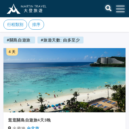
行程類別
排序
#關島自遊旅
#旅遊天數: 由多至少
4 天
逛逛關島自遊旅4天3晚
出發地
台北市