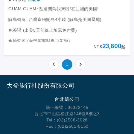
GUAM GUAM~逛逛關島我來啦!在亞洲的美國!
關島概況: 台灣直飛關島4小時 (關島是美國屬地)
免簽證 (出發5天前線上填寫免付費)
免換駕照 (台灣駕照關島自駕遊)
23,800
NT$
起
關島與台灣時差+2小時
關島年均溫度27度
1
航班資訊: 聯合航空直飛 (每周兩班 全年直飛不間斷/週三/週
六 每人全程2件托運寄艙23KG行李)
大登旅行社股份有限公司
台北總公司
統一編號：86322445
台北市中山區松江路146號8樓之3
Tel：(02)2568-3028
Fax：(02)2581-5150