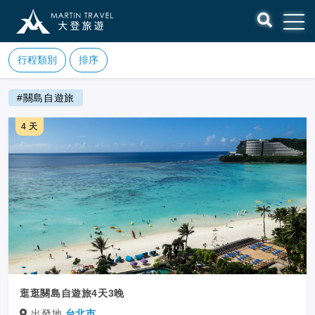
行程類別
排序
#關島自遊旅
4 天
逛逛關島自遊旅4天3晚
出發地
台北市