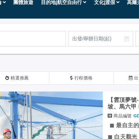
輪
團體旅遊
目的地|航空自由行
文化|渡假
高爾
精選推薦
行程價格
出
【雲頂夢號-
坡、馬六甲 
商品編號
G
◼ 最自主
◼ 白天觀光