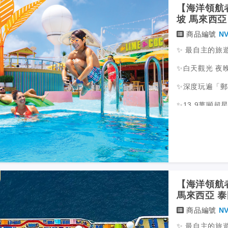
【海洋領航者號
商品編號
NV
✨ 最自主的旅
✨白天觀光 夜
✨深度玩遍「郵
✨13.9萬噸
✨24小時海上
✨特別安排新加
【海洋領航者
馬
商品編號
NV
✨ 最自主的旅