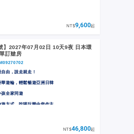
9,600
NT$
起
】2027年07月02日 10天9夜 日本環
輪單訂艙房
M09270702
最自由，說走就走！
豪華遊輪，︀輕鬆暢遊亞洲日韓
小孩全家同遊
旅遊方式，吃喝玩樂由您作主
，夜晚航行，最善盡您的旅遊時間
上不夜城，見證最佳慢活
46,800
NT$
起