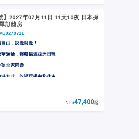
】2027年07月11日 11天10夜 日本探
輪單訂艙房
M10270711
最自由，說走就走！
豪華遊輪，︀輕鬆暢遊亞洲日韓
小孩全家同遊
旅遊方式，吃喝玩樂由您作主
，夜晚航行，最善盡您的旅遊時間
上不夜城，見證最佳慢活
47,400
NT$
起