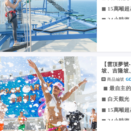
◼ 15萬噸
◼ 24小時
◼ 深度玩
【雲頂夢號-春
坡、吉隆坡、
商品編號
G
◼ 最自主
◼ 白天觀光
◼ 15萬噸
◼ 24小時