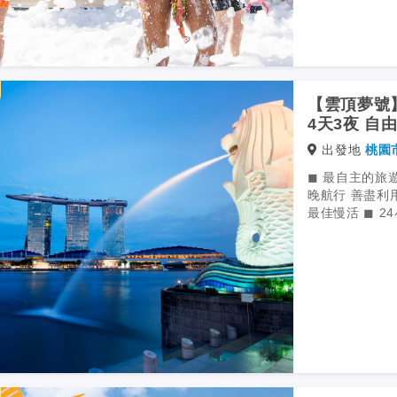
◼
體驗全新
◼ 深度玩
【雲頂夢號】
4天3夜 自
出發地
桃園
◼ 最自主的旅
晚航行 善盡利
最佳慢活 ◼ 