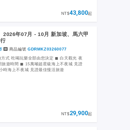
豪華客機
「星宇航空」
43,800
NT$
起
遍「郵輪+新加坡」顛覆想像極限
2026年07月 - 10月 新加坡、馬六甲
由行
市
商品編號
GDRMKZ03260077
遊方式 吃喝玩樂全部由您決定 ◼ 白天觀光 夜
用旅遊時間 ◼ 15萬噸超星級海上不夜城 見證
24小時海上不夜城 見證最佳慢活旅遊
29,900
NT$
起