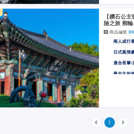
天
【鑽石公主號
險之旅 郵
商品編號
DI
兩人成行
日式風情
適合長輩
最自主的
白天觀光
24
小時海
1