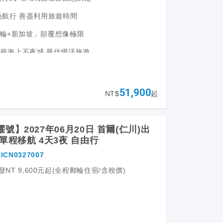
晚航行 善盡利用旅遊時間
輪+新加坡」顛覆想像極限
超星級海上不夜城 最佳慢活旅遊
不夜城 讓您從早玩到晚
坡市區觀光 品嘗國民美食
51,900
NT$
起
號】2027年06月20日 首爾(仁川)出
單程移航 4天3夜 自由行
ICN0327007
 出發NT 9,600元起(全程郵輪住宿/含稅價)