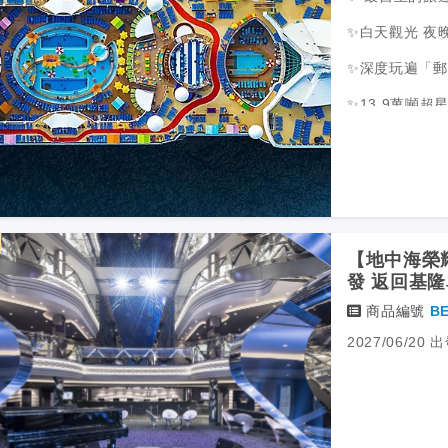
✨白天觀光 夜
✨深度玩遍「郵
✨13.9萬噸
✨24小時海上
✨特別安排新加
【地中海榮耀
發 返回基隆
商品編號
BE
2027/06/20