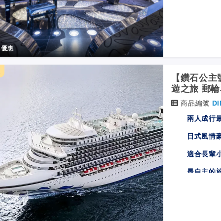
優惠
天
【鑽石公主號
遊之旅 郵
商品編號
DI
兩人成行
日式風情
適合長輩
最自主的
白天觀光
24
小時海